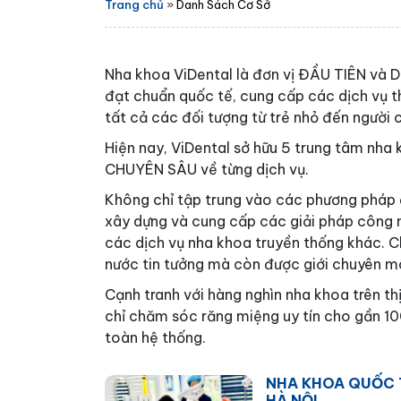
Trang chủ
»
Danh Sách Cơ Sở
Nha khoa ViDental là đơn vị ĐẦU TIÊN và D
đạt chuẩn quốc tế, cung cấp các dịch vụ t
tất cả các đối tượng từ trẻ nhỏ đến người c
Hiện nay, ViDental sở hữu 5 trung tâm nha
CHUYÊN SÂU về từng dịch vụ.
Không chỉ tập trung vào các phương pháp đ
xây dựng và cung cấp các giải pháp công 
các dịch vụ nha khoa truyền thống khác. Ch
nước tin tưởng mà còn được giới chuyên m
Cạnh tranh với hàng nghìn nha khoa trên thị
chỉ chăm sóc răng miệng uy tín cho gần 10
toàn hệ thống.
NHA KHOA QUỐC T
HÀ NỘI