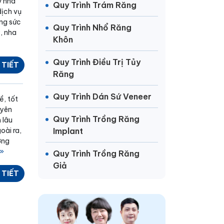
ỹ nha
Quy Trình Trám Răng
dịch vụ
ng sức
Quy Trình Nhổ Răng
, nha
Khôn
Quy Trình Điều Trị Tủy
 TIẾT
Răng
Quy Trình Dán Sứ Veneer
ề, tốt
uyên
Quy Trình Trồng Răng
 lâu
oài ra,
Implant
ơng
»
Quy Trình Trồng Răng
Giả
 TIẾT