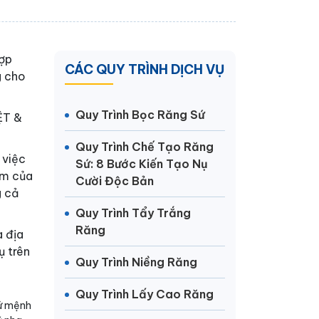
hợp
CÁC QUY TRÌNH DỊCH VỤ
g cho
Quy Trình Bọc Răng Sứ
ỆT &
Quy Trình Chế Tạo Răng
 việc
Sứ: 8 Bước Kiến Tạo Nụ
ểm của
Cười Độc Bản
g cả
Quy Trình Tẩy Trắng
Răng
à địa
ụ trên
Quy Trình Niềng Răng
Quy Trình Lấy Cao Răng
sứ mệnh