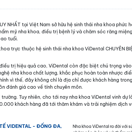
UY NHẤT tại Việt Nam sở hữu hệ sinh thái nha khoa phức 
hẩm mỹ nha khoa, điều trị bệnh lý và chăm sóc răng miện
ao tuổi.
 khoa trực thuộc hệ sinh thái nha khoa ViDental CHUYÊN BI
iều trị hiệu quả cao, ViDental còn đặc biệt chú trọng vào
nghệ nha khoa chất lượng, khắc phục hoàn toàn nhược đi
ính vì thế, đây không chỉ là địa chỉ được khách hàng tron
ôn đánh giá cao về tính chuyên môn.
 trường. Tuy nhiên, cho tới nay nha khoa ViDental vinh dự l
0.000 khách hàng đã tới thăm khám và trải nghiệm dịch v
Ế VIDENTAL - ĐỐNG ĐA,
Nha khoa ViDental ra đời với 