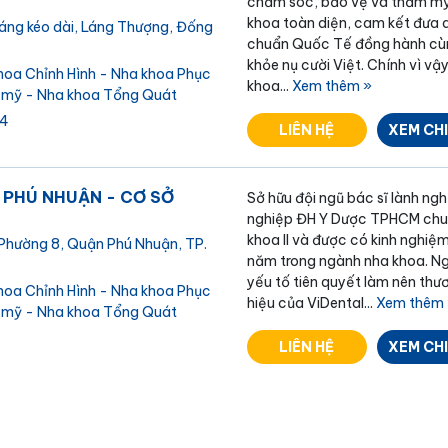
chăm sóc, bảo vệ và thẩm m
khoa toàn diện, cam kết đưa 
áng kéo dài, Láng Thượng, Đống
chuẩn Quốc Tế đồng hành cù
khỏe nụ cười Việt. Chính vì vậy
hoa Chỉnh Hình - Nha khoa Phục
khoa...
Xem thêm »
 mỹ - Nha khoa Tổng Quát
 4
LIÊN HỆ
XEM CHI
 PHÚ NHUẬN - CƠ SỞ
Sở hữu đội ngũ bác sĩ lành ngh
nghiệp ĐH Y Dược TPHCM ch
khoa II và được có kinh nghiệm
Phường 8, Quận Phú Nhuận, TP.
năm trong ngành nha khoa. Ng
yếu tố tiên quyết làm nên thư
hoa Chỉnh Hình - Nha khoa Phục
hiệu của ViDental...
Xem thêm 
 mỹ - Nha khoa Tổng Quát
LIÊN HỆ
XEM CHI