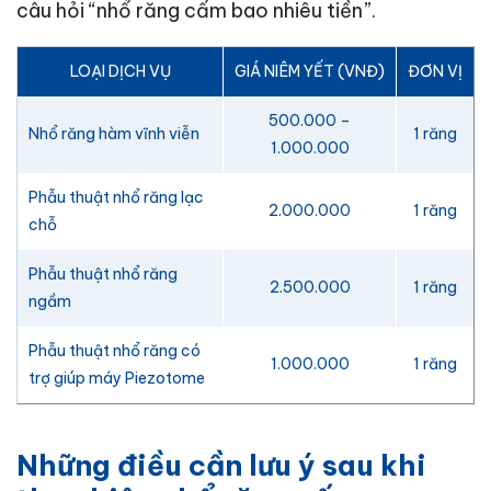
câu hỏi “nhổ răng cấm bao nhiêu tiền”.
LOẠI DỊCH VỤ
GIÁ NIÊM YẾT (VNĐ)
ĐƠN VỊ
500.000 –
Nhổ răng hàm vĩnh viễn
1 răng
1.000.000
Phẫu thuật nhổ răng lạc
2.000.000
1 răng
chỗ
Phẫu thuật nhổ răng
2.500.000
1 răng
ngầm
Phẫu thuật nhổ răng có
1.000.000
1 răng
trợ giúp máy Piezotome
Những điều cần lưu ý sau khi