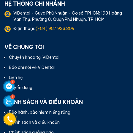
HỆ THỐNG CHI NHÁNH
ViDental - Guva Phú Nhuận - Cơ sở TPHCM: 193 Hoàng
Văn Thụ, Phường 8, Quận Phú Nhuận, TP. HCM
Điện thoại:
(+84) 987.933.309
VỀ CHÚNG TÔI
Chuyên Khoa tại ViDental
Báo chí nói về ViDental
Liên hệ
Tuyển dụng
CHÍNH SÁCH VÀ ĐIỀU KHOẢN
Bảo hành, bảo hiểm niềng răng
Chính sách và điều khoản
Chính sách quảng cáo