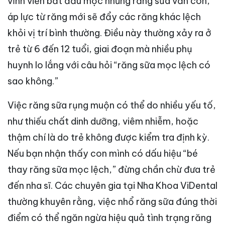
vĩnh viễn bắt đầu mọc nhưng răng sữa vẫn còn,
áp lực từ răng mới sẽ đẩy các răng khác lệch
khỏi vị trí bình thường. Điều này thường xảy ra ở
trẻ từ 6 đến 12 tuổi, giai đoạn mà nhiều phụ
huynh lo lắng với câu hỏi “răng sữa mọc lệch có
sao không.”
Việc răng sữa rụng muộn có thể do nhiều yếu tố,
như thiếu chất dinh dưỡng, viêm nhiễm, hoặc
thậm chí là do trẻ không được kiểm tra định kỳ.
Nếu bạn nhận thấy con mình có dấu hiệu “bé
thay răng sữa mọc lệch,” đừng chần chừ đưa trẻ
đến nha sĩ. Các chuyên gia tại Nha Khoa ViDental
thường khuyên rằng, việc nhổ răng sữa đúng thời
điểm có thể ngăn ngừa hiệu quả tình trạng răng