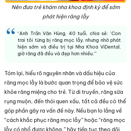
Nên đưa trẻ khám nha khoa định kỳ để sớm
phát hiện răng lẫy
“Anh Trần Văn Hùng, 40 tuổi, chia sẻ: ‘Con
trai tôi từng bị răng mọc lẫy, nhưng nhờ phát
hiện sớm và điều trị tại Nha Khoa ViDental,
giờ răng đã đều và đẹp hơn nhiều.'”
Tóm lại, hiểu rõ nguyên nhân và dấu hiệu của
răng mọc lẫy là bước quan trọng để bảo vệ sức
khỏe răng miệng cho trẻ. Từ di truyền, răng sữa
rụng muộn, đến thói quen xấu, tất cả đều có thể
góp phần gây ra vấn đề này. Nếu bạn lo lắng về
“cách khắc phục răng mọc lẫy” hoặc “răng mọc
lẫy có nhổ được không,” hãy tiếp tục theo dõi