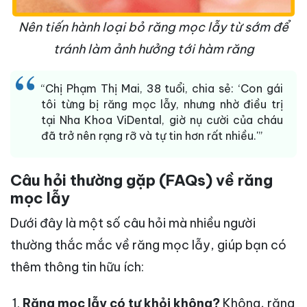
Nên tiến hành loại bỏ răng mọc lẫy từ sớm để
tránh làm ảnh hưởng tới hàm răng
“Chị Phạm Thị Mai, 38 tuổi, chia sẻ: ‘Con gái
tôi từng bị răng mọc lẫy, nhưng nhờ điều trị
tại Nha Khoa ViDental, giờ nụ cười của cháu
đã trở nên rạng rỡ và tự tin hơn rất nhiều.'”
Câu hỏi thường gặp (FAQs) về răng
mọc lẫy
Dưới đây là một số câu hỏi mà nhiều người
thường thắc mắc về răng mọc lẫy, giúp bạn có
thêm thông tin hữu ích:
Răng mọc lẫy có tự khỏi không?
Không, răng