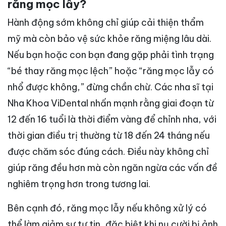
răng mọc lẫy?
Hành động sớm không chỉ giúp cải thiện thẩm
mỹ mà còn bảo vệ sức khỏe răng miệng lâu dài.
Nếu bạn hoặc con bạn đang gặp phải tình trạng
“bé thay răng mọc lệch” hoặc “răng mọc lẫy có
nhổ được không,” đừng chần chừ. Các nha sĩ tại
Nha Khoa ViDental nhấn mạnh rằng giai đoạn từ
12 đến 16 tuổi là thời điểm vàng để chỉnh nha, với
thời gian điều trị thường từ 18 đến 24 tháng nếu
được chăm sóc đúng cách. Điều này không chỉ
giúp răng đều hơn mà còn ngăn ngừa các vấn đề
nghiêm trọng hơn trong tương lai.
Bên cạnh đó, răng mọc lẫy nếu không xử lý có
thể làm giảm sự tự tin, đặc biệt khi nụ cười bị ảnh