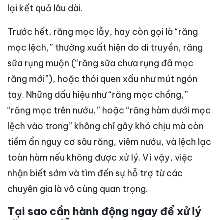
lại kết quả lâu dài.
Trước hết, răng mọc lẫy, hay còn gọi là “răng
mọc lệch,” thường xuất hiện do di truyền, răng
sữa rụng muộn (“răng sữa chưa rụng đã mọc
răng mới”), hoặc thói quen xấu như mút ngón
tay. Những dấu hiệu như “răng mọc chồng,”
“răng mọc trên nướu,” hoặc “răng hàm dưới mọc
lệch vào trong” không chỉ gây khó chịu mà còn
tiềm ẩn nguy cơ sâu răng, viêm nướu, và lệch lạc
toàn hàm nếu không được xử lý. Vì vậy, việc
nhận biết sớm và tìm đến sự hỗ trợ từ các
chuyên gia là vô cùng quan trọng.
Tại sao cần hành động ngay để xử lý