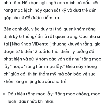
phát âm. Nếu bạn nghi ngờ con mình có dấu hiệu
răng mọc lệch, hãy quan sát kỹ và đưa trẻ đến
gặp nha sĩ để được kiểm tra.
Bên cạnh đó, việc duy trì thói quen khám răng
định kỳ 6 tháng/lần là rất quan trọng. Các nha sĩ
tại [Nha Khoa ViDental] thường khuyên rằng, giai
đoạn từ 6 đến 12 tuổi là thời điểm lý tưởng để
phát hiện và xử lý sớm các vấn đề như “răng mọc
lẫy” hoặc “răng hàm mọc lẫy.” Điều này không
chỉ giúp cải thiện thẩm mỹ mà còn bảo vệ sức
khỏe răng miệng lâu dài cho trẻ.
Dấu hiệu răng mọc lẫy: Răng mọc chồng, mọc
lệch, đau nhức khi nhai.