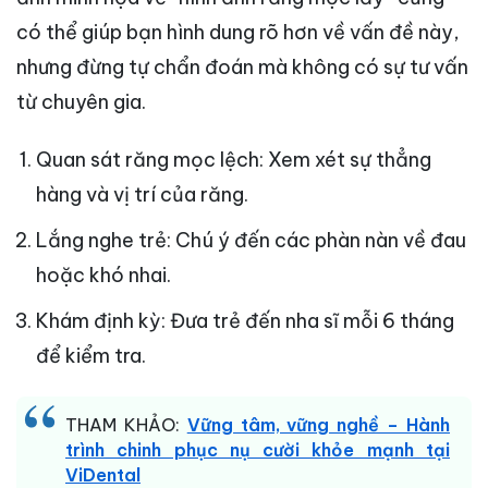
có thể giúp bạn hình dung rõ hơn về vấn đề này,
nhưng đừng tự chẩn đoán mà không có sự tư vấn
từ chuyên gia.
Quan sát răng mọc lệch: Xem xét sự thẳng
hàng và vị trí của răng.
Lắng nghe trẻ: Chú ý đến các phàn nàn về đau
hoặc khó nhai.
Khám định kỳ: Đưa trẻ đến nha sĩ mỗi 6 tháng
để kiểm tra.
THAM KHẢO:
Vững tâm, vững nghề – Hành
trình chinh phục nụ cười khỏe mạnh tại
ViDental