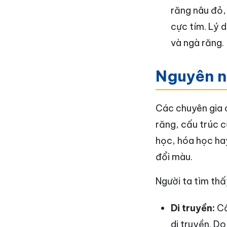
răng nâu đỏ,
cực tím. Lý 
và ngà răng.
Nguyên n
Các chuyên gia 
răng, cấu trúc c
học, hóa học ha
đổi màu.
Người ta tìm thấ
Di truyền:
Cấ
di truyền. D