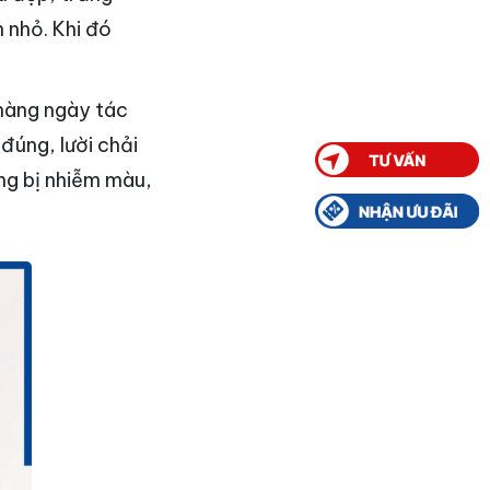
n nhỏ. Khi đó
hàng ngày tác
đúng, lười chải
ăng bị nhiễm màu,