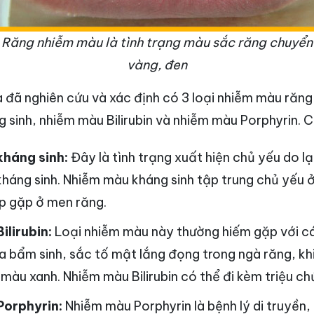
Răng nhiễm màu là tình trạng màu sắc răng chuyển
vàng, đen
ta đã nghiên cứu và xác định có 3 loại nhiễm màu răng
sinh, nhiễm màu Bilirubin và nhiễm màu Porphyrin. C
háng sinh:
Đây là tình trạng xuất hiện chủ yếu do 
kháng sinh. Nhiễm màu kháng sinh tập trung chủ yếu 
p gặp ở men răng.
lirubin:
Loại nhiễm màu này thường hiếm gặp với cá
da bẩm sinh, sắc tố mật lắng đọng trong ngà răng, kh
màu xanh. Nhiễm màu Bilirubin có thể đi kèm triệu c
orphyrin:
Nhiễm màu Porphyrin là bệnh lý di truyền,