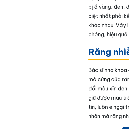
bị ố vàng, đen, 
biệt nhất phải k
khác nhau. Vậy 
chóng, hiệu quả
Răng nhi
Bác sĩ nha khoa 
mô cứng của răng
đổi màu xỉn đen 
giữ được màu tr
tin, luôn e ngại
nhân mà răng nh