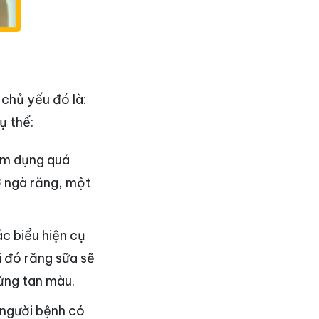
 chủ yếu đó là:
ụ thể:
lạm dụng quá
ở ngà răng, một
c biểu hiện cụ
i đó răng sữa sẽ
hứng tan màu.
 người bệnh có