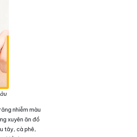
màu
 răng nhiễm màu
ờng xuyên ăn đồ
u tây, cà phê,