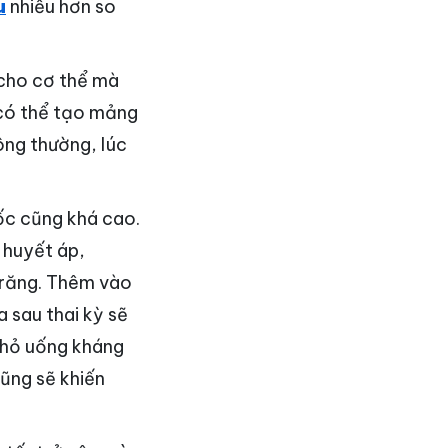
u
nhiều hơn so
 cho cơ thể mà
 có thể tạo mảng
ông thường, lúc
ốc cũng khá cao.
 huyết áp,
 răng. Thêm vào
a sau thai kỳ sẽ
 nhỏ uống kháng
cũng sẽ khiến