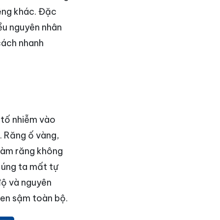
iệng khác. Đặc
iều nguyên nhân
cách nhanh
c tố nhiễm vào
. Răng ố vàng,
 hàm răng không
húng ta mất tự
 độ và nguyên
đen sậm toàn bộ.