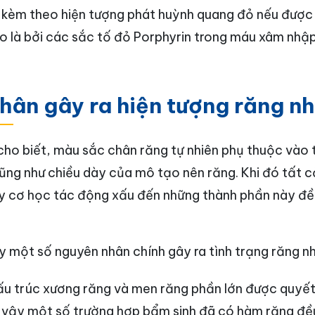
 kèm theo hiện tượng phát huỳnh quang đỏ nếu được
do là bởi các sắc tố đỏ Porphyrin trong máu xâm nh
hân gây ra hiện tượng răng n
cho biết, màu sắc chân răng tự nhiên phụ thuộc vào
ũng như chiều dày của mô tạo nên răng. Khi đó tất c
y cơ học tác động xấu đến những thành phần này đều
y một số nguyên nhân chính gây ra tình trạng răng n
u trúc xương răng và men răng phần lớn được quyết 
o vậy một số trường hợp bẩm sinh đã có hàm răng đề