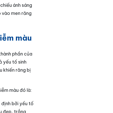
 chiếu ánh sáng
ập vào men răng
hiễm màu
 thành phần của
ả yếu tố sinh
 khiến răng bị
hiễm màu đó là:
định bởi yếu tố
u đẹp, trắng