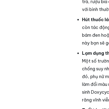
trà, rượu bi
với bình thườ
Hút thuốc lá
còn tác động
bám đen hoặc
này bạn sẽ g
Lạm dụng t
Một số trườn
chống suy nh
đó, phụ nữ ma
làm đổi màu 
sinh Doxycycl
răng vĩnh viễ