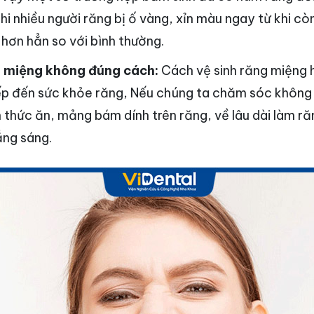
hi nhiều người răng bị ố vàng, xỉn màu ngay từ khi cò
 hơn hẳn so với bình thường.
g miệng không đúng cách:
Cách vệ sinh răng miệng 
ếp đến sức khỏe răng, Nếu chúng ta chăm sóc không 
n thức ăn, mảng bám dính trên răng, về lâu dài làm r
ắng sáng.