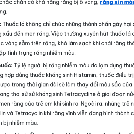
a chắc chắn có khả năng răng bị ố vàng,
răng xỉn mà
ng.
:
Thuốc lá không chỉ chứa những thành phần gây hại
 xấu đến men răng. Việc thường xuyên hút thuốc lá
 vàng sẫm trên răng, khó làm sạch khi chải răng th
ặp tình trạng răng nhiễm màu.
huốc:
Tỷ lệ người bị răng nhiễm màu do lạm dụng thu
g hợp dùng thuốc kháng sinh Histamin, thuốc điều trị
ược trong thời gian dài sẽ làm thay đổi màu sắc của
ng thai sử sử kháng sinh Tetracycline ở giai đoạn nử
men răng của trẻ em khi sinh ra. Ngoài ra, những trẻ
in và Tetracyclin khi răng vĩnh viễn đang hình thành 
n bị nhiễm màu.