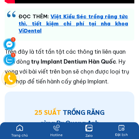
ĐỌC THÊM:
Việt Kiều Séc trồng răng tức
thì, tiết kiệm chi phí tại nha khoa
ViDental
Trên đây là tất tần tật các thông tin liên quan
đến dòng
trụ Implant Dentium Hàn Quốc
. Hy
vọng với bài viết trên bạn sẽ chọn được loại trụ
phù hợp để tiến hành cấy ghép Implant.
25 SUẤT
TRỒNG RĂNG
cùng Dr Quang Anh
MIỄN PHÍ TƯ VẤN
Đặt lịch
Hotline
Trang chủ
Zalo