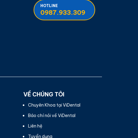
HOTLINE
0987.933.309
VỀ CHÚNG TÔI
Chuyên Khoa tại ViDental
Báo chí nói về ViDental
Liên hệ
Tuyển dụng