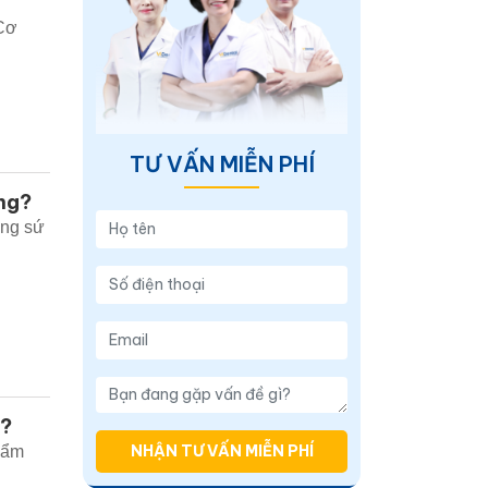
 Cơ
TƯ VẤN MIỄN PHÍ
ng?
ăng sứ
g?
NHẬN TƯ VẤN MIỄN PHÍ
hẩm