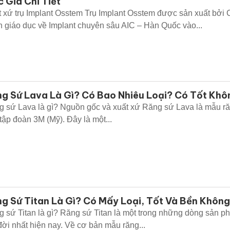
 Giá Chi Tiết
 xứ trụ Implant Osstem Trụ Implant Osstem được sản xuất bởi
 giáo dục về Implant chuyên sâu AIC – Hàn Quốc vào...
g Sứ Lava Là Gì? Có Bao Nhiêu Loại? Có Tốt Khô
 sứ Lava là gì? Nguồn gốc và xuất xứ Răng sứ Lava là mẫu r
tập đoàn 3M (Mỹ). Đây là một...
g Sứ Titan Là Gì? Có Mấy Loại, Tốt Và Bền Khôn
 sứ Titan là gì? Răng sứ Titan là một trong những dòng sản p
đời nhất hiện nay. Về cơ bản mẫu răng...