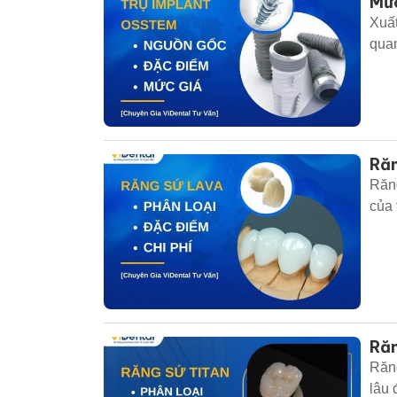
Mức
Xuất
quan
Răn
Răng
của 
Răn
Răng
lâu 