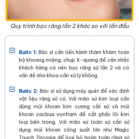
Quy trình bọc răng lần 2 khác so với lần đầu
Bước 1:
Bác sĩ cần tiến hành thăm khám toàn
bộ khoang miệng, chụp X-quang để cân nhắc
khách hàng có nên bọc răng sứ lần 2 và có
vấn đề nha khoa cần xử lý không.
Bước 2:
Bác sĩ sử dụng máy quét để xác định
vật liệu răng sứ cũ. Với mão sứ kim loại cần
dùng mũi khoan kim cương cắt sứ và mũi
khoan cacbua vonfram để cắt phần lõi kim
loại bên trong. Với mão sứ toàn sứ cần sử
dụng mũi khoan công suất lớn như Magic
Touch Zirconia để loại bỏ hoàn toàn răng sứ