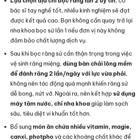
Lựa chọn địa chỉ bọc răng lần 2 uy tín
, có
bác sĩ tay nghề tốt, nhiều kinh nghiệm sẽ đạt
được kết quả cao. Bạn không cần quay trở lại
nha khoa bọc sứ lần 1 nếu đơn vị này không
đảm bảo chất lượng dịch vụ.
Sau khi bọc răng sứ cần thận trọng trong việc
vệ sinh răng miệng,
dùng bàn chải lông mềm
để đánh răng 2 lần/ngày với lực vừa phải
,
không nên tác động quá mạnh khiến răng sứ
dễ bong, nứt vỡ. Ngoài ra, nên kết hợp
sử dụng
máy tăm nước, chỉ nha khoa
giúp làm sạch
sâu, tiêu diệt vi khuẩn tốt hơn.
Bổ sung
món ăn chứa nhiều vitamin, magie,
canxi, photpho
và các khoáng chất khác để