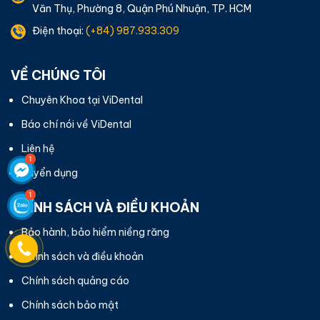
Văn Thụ, Phường 8, Quận Phú Nhuận, TP. HCM
Điện thoại:
(+84) 987.933.309
VỀ CHÚNG TÔI
Chuyên Khoa tại ViDental
Báo chí nói về ViDental
Liên hệ
Tuyển dụng
CHÍNH SÁCH VÀ ĐIỀU KHOẢN
Bảo hành, bảo hiểm niềng răng
Chính sách và điều khoản
Chính sách quảng cáo
Chính sách bảo mật