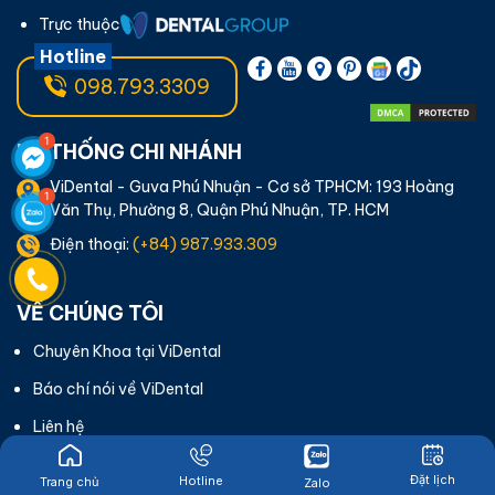
Trực thuộc
Hotline
098.793.3309
HỆ THỐNG CHI NHÁNH
ViDental - Guva Phú Nhuận - Cơ sở TPHCM: 193 Hoàng
Văn Thụ, Phường 8, Quận Phú Nhuận, TP. HCM
Điện thoại:
(+84) 987.933.309
VỀ CHÚNG TÔI
Chuyên Khoa tại ViDental
Báo chí nói về ViDental
Liên hệ
Tuyển dụng
Đặt lịch
Hotline
Trang chủ
Zalo