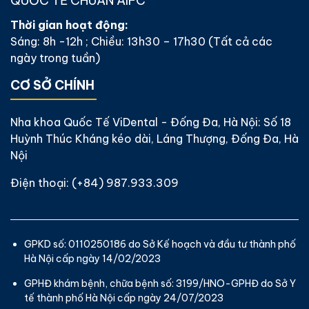
QUỐC TẾ CHUẨN AIFC
Thời gian hoạt động:
Sáng: 8h -12h ; Chiều: 13h30 – 17h30 (Tất cả các
ngày trong tuần)
CƠ SỞ CHÍNH
Nha khoa Quốc Tế ViDental - Đống Đa, Hà Nội: Số 18
Huỳnh Thúc Kháng kéo dài, Láng Thượng, Đống Đa, Hà
Nội
Điện thoại:
(+84) 987.933.309
GPKD số: 0110250186 do Sở Kế hoạch và đầu tư thành phố
Hà Nội cấp ngày 14/02/2023
GPHĐ khám bệnh, chữa bệnh số: 3199/HNO-GPHĐ do Sở Y
tế thành phố Hà Nội cấp ngày 24/07/2023