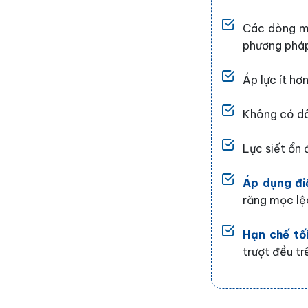
Các dòng m
phương pháp
Áp lực ít hơ
Không có d
Lực siết ổn 
Áp dụng điề
răng mọc lệc
Hạn chế tố
trượt đều tr