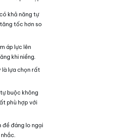
 có khả năng tự
c tăng tốc hơn so
m áp lực lên
ăng khi niềng.
là lựa chọn rất
 tự buộc không
rất phù hợp với
n đề đáng lo ngại
 nhắc.