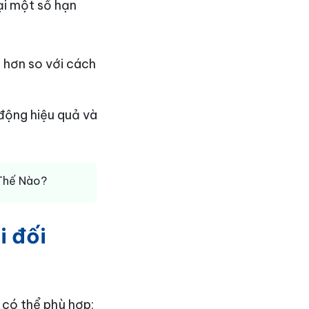
ại một số hạn
o
hơn so với cách
động hiệu quả và
Thế Nào?
i đối
 có thể phù hợp: