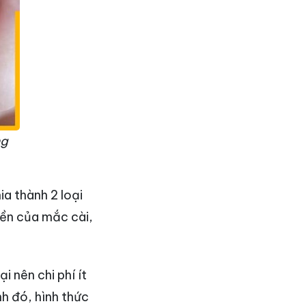
ng
a thành 2 loại
bền của mắc cài,
i nên chi phí ít
h đó, hình thức