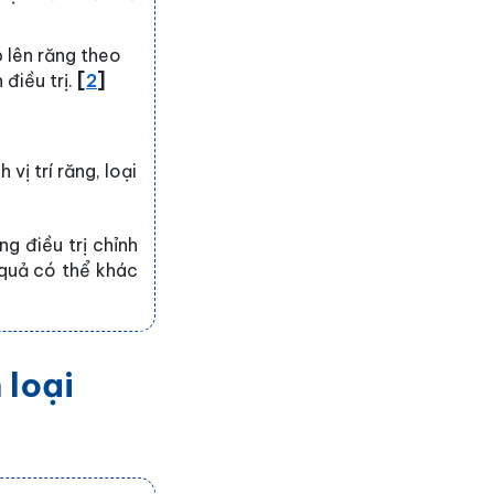
p lên răng theo
 điều trị.
[
2
]
vị trí răng, loại
g điều trị chỉnh
 quả có thể khác
 loại