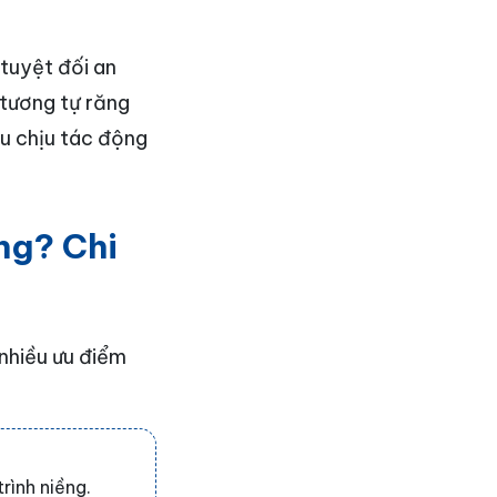
 tuyệt đối an
tương tự răng
ếu chịu tác động
ng? Chi
nhiều ưu điểm
rình niềng.