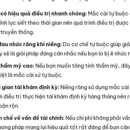
có hiệu quả điều trị nhanh chóng:
Mắc cài tự buộc
nh lực siết theo thời gian nên quá trình điều trị đượ
 truyền thống.
đau nhức răng khi niềng:
Do cơ chế tự buộc giúp giả
 sẽ là giải pháp đáng cân nhắc nếu bạn lo bị ê nhức r
 thẩm mỹ cao:
Nếu bạn muốn tăng tính thẩm mỹ, đây 
iệt là mắc cài sứ tự buộc.
 gian tái khám định kỳ:
Niềng răng sử dụng mắc cài
 điều trị thực hiện tái khám định kỳ hàng tháng nên 
bận rộn.
 chế về vấn đề tài chính:
Nếu chi phí không phải vấ
hương pháp mang lại hiệu quả tốt rất đáng để bạn cân