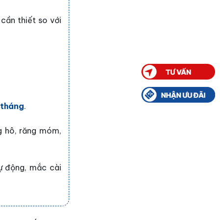
cần thiết so với
6 tháng
.
g hô, răng móm,
ự động, mắc cài