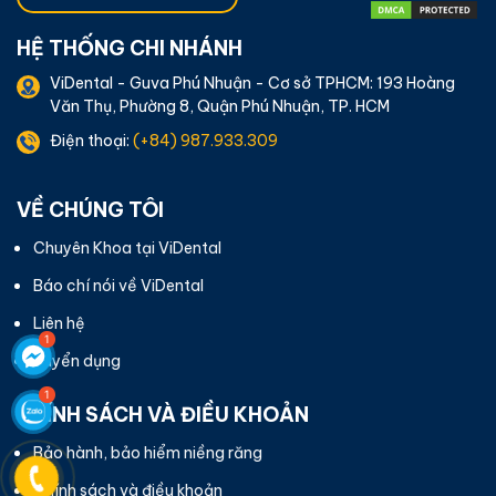
HỆ THỐNG CHI NHÁNH
ViDental - Guva Phú Nhuận - Cơ sở TPHCM: 193 Hoàng
Văn Thụ, Phường 8, Quận Phú Nhuận, TP. HCM
Điện thoại:
(+84) 987.933.309
VỀ CHÚNG TÔI
Chuyên Khoa tại ViDental
Báo chí nói về ViDental
Liên hệ
Tuyển dụng
CHÍNH SÁCH VÀ ĐIỀU KHOẢN
Bảo hành, bảo hiểm niềng răng
Chính sách và điều khoản