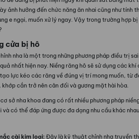
 này ảnh hưởng đến chức năng ăn nhai cũng như tính 
ng e ngại, muốn xử lý ngay. Vậy trong trường hợp bị
?
g cửa bị hô
hỉnh nha là một trong những phương pháp điều trị sa
 quả nhất hiện nay. Niềng răng hô sẽ sử dụng các khí
tạo lực kéo các răng về đúng vị trí mong muốn, từ đ
 khớp cắn trở nên cân đối và gương mặt hài hòa.
 cơ sở nha khoa đang có rất nhiều phương pháp niền
ội và có thể đáp ứng được đa dạng nhu cầu khác nha
ắc cài kim loại:
Đây là kỹ thuật chỉnh nha truyền t