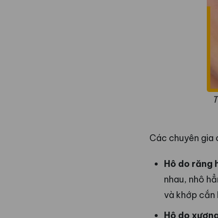
T
Các chuyên gia c
Hô do răng 
nhau, nhô hẳ
và khớp cắn 
Hô do xươn