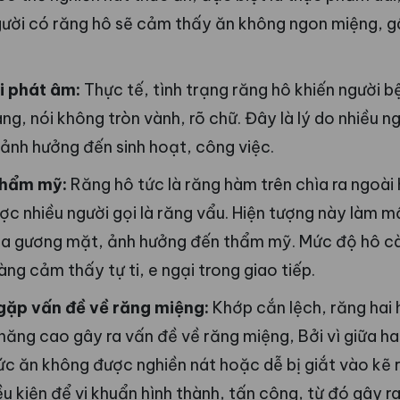
gười có răng hô sẽ cảm thấy ăn không ngon miệng, g
i phát âm:
Thực tế, tình trạng răng hô khiến người 
ng, nói không tròn vành, rõ chữ. Đây là lý do nhiều 
 ảnh hưởng đến sinh hoạt, công việc.
thẩm mỹ:
Răng hô tức là răng hàm trên chìa ra ngoài 
ợc nhiều người gọi là răng vẩu. Hiện tượng này làm mấ
ủa gương mặt, ảnh hưởng đến thẩm mỹ. Mức độ hô cà
ng cảm thấy tự ti, e ngại trong giao tiếp.
gặp vấn đề về răng miệng:
Khớp cắn lệch, răng hai
năng cao gây ra vấn đề về răng miệng, Bởi vì giữa h
hức ăn không được nghiền nát hoặc dễ bị giắt vào kẽ 
u kiện để vi khuẩn hình thành, tấn công, từ đó gây r