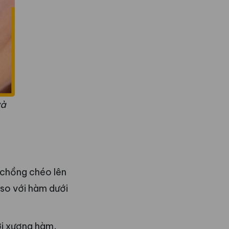
và
 chồng chéo lên
 so với hàm dưới
i xương hàm,