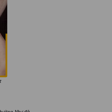
t
thường. Như đã