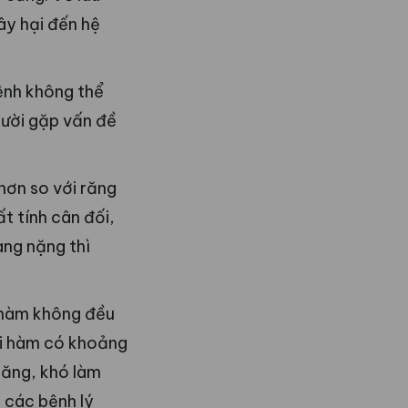
ây hại đến hệ
bệnh không thể
người gặp vấn đề
hơn so với răng
t tính cân đối,
ng nặng thì
 hàm không đều
ai hàm có khoảng
răng, khó làm
a các bệnh lý