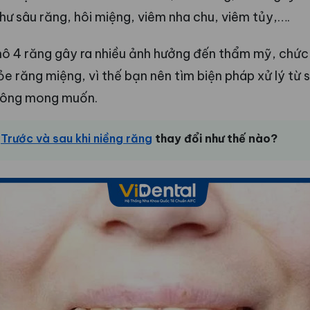
hư sâu răng, hôi miệng, viêm nha chu, viêm tủy,….
 hô 4 răng gây ra nhiều ảnh hưởng đến thẩm mỹ, chức
e răng miệng, vì thế bạn nên tìm biện pháp xử lý từ
hông mong muốn.
:
Trước và sau khi niềng răng
thay đổi như thế nào?