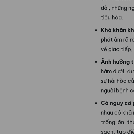
dài, những n
tiêu hóa.
Khó khăn kh
phát âm rõ rà
về giao tiếp,
Ảnh hưởng 
hàm dưới, đư
sự hài hòa c
người bệnh cà
Có nguy cơ 
nhau có khả 
trống lớn, t
sạch, tạo điề