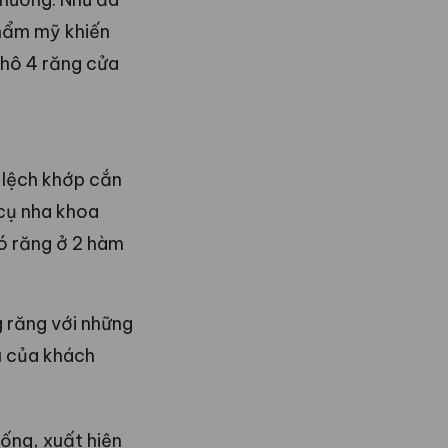
thẩm mỹ khiến
 hô 4 răng cửa
i lệch khớp cắn
 cụ nha khoa
ó răng ở 2 hàm
g răng với những
u của khách
hống, xuất hiện