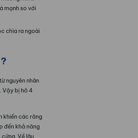
uá mạnh so với
c chìa ra ngoài
ì?
 từ nguyên nhân
 Vậy bị hô 4
n khiến các răng
ếp đến khả năng
 cứng. Về lâu