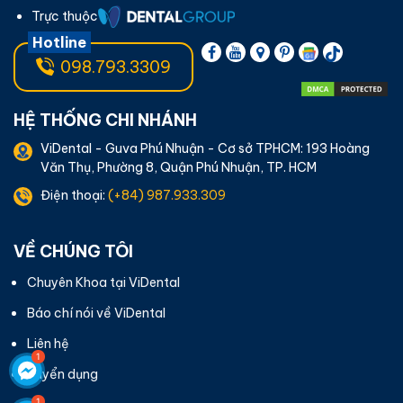
Trực thuộc
Hotline
098.793.3309
HỆ THỐNG CHI NHÁNH
ViDental - Guva Phú Nhuận - Cơ sở TPHCM: 193 Hoàng
Văn Thụ, Phường 8, Quận Phú Nhuận, TP. HCM
Điện thoại:
(+84) 987.933.309
VỀ CHÚNG TÔI
Chuyên Khoa tại ViDental
Báo chí nói về ViDental
Liên hệ
Tuyển dụng