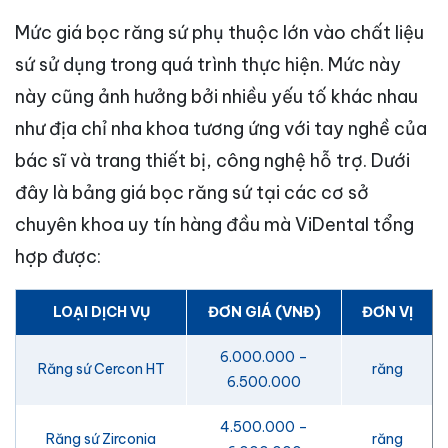
Mức giá bọc răng sứ phụ thuộc lớn vào chất liệu
sứ sử dụng trong quá trình thực hiện. Mức này
này cũng ảnh hưởng bởi nhiều yếu tố khác nhau
như địa chỉ nha khoa tương ứng với tay nghề của
bác sĩ và trang thiết bị, công nghệ hỗ trợ. Dưới
đây là bảng giá bọc răng sứ tại các cơ sở
chuyên khoa uy tín hàng đầu mà ViDental tổng
hợp được:
LOẠI DỊCH VỤ
ĐƠN GIÁ (VNĐ)
ĐƠN VỊ
6.000.000 –
Răng sứ Cercon HT
răng
6.500.000
4.500.000 –
Răng sứ Zirconia
răng