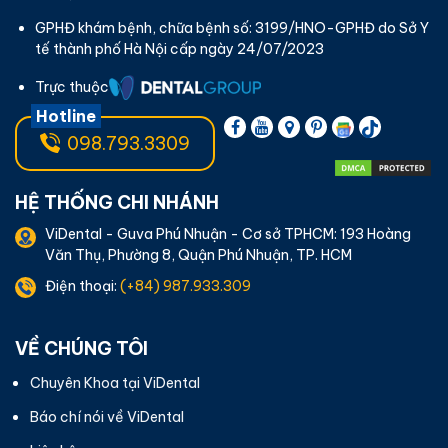
GPHĐ khám bệnh, chữa bệnh số: 3199/HNO-GPHĐ do Sở Y
tế thành phố Hà Nội cấp ngày 24/07/2023
Trực thuộc
Hotline
098.793.3309
HỆ THỐNG CHI NHÁNH
ViDental - Guva Phú Nhuận - Cơ sở TPHCM: 193 Hoàng
Văn Thụ, Phường 8, Quận Phú Nhuận, TP. HCM
Điện thoại:
(+84) 987.933.309
VỀ CHÚNG TÔI
Chuyên Khoa tại ViDental
Báo chí nói về ViDental