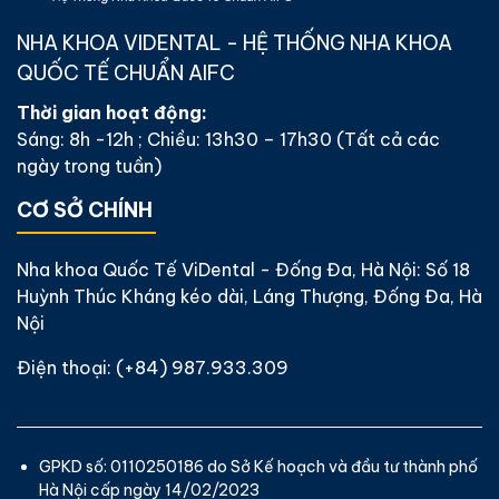
NHA KHOA VIDENTAL - HỆ THỐNG NHA KHOA
QUỐC TẾ CHUẨN AIFC
Thời gian hoạt động:
Sáng: 8h -12h ; Chiều: 13h30 – 17h30 (Tất cả các
ngày trong tuần)
CƠ SỞ CHÍNH
Nha khoa Quốc Tế ViDental - Đống Đa, Hà Nội: Số 18
Huỳnh Thúc Kháng kéo dài, Láng Thượng, Đống Đa, Hà
Nội
Điện thoại:
(+84) 987.933.309
GPKD số: 0110250186 do Sở Kế hoạch và đầu tư thành phố
Hà Nội cấp ngày 14/02/2023