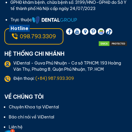
GPHĐ khám bệnh, chữa bệnh số: 3199/HNO-GPHĐ do Sở Y
tế thành phố Hà Nội cấp ngày 24/07/2023
Trực thuộc
Hotline
098.793.3309
HỆ THỐNG CHI NHÁNH
ViDental - Guva Phú Nhuận - Cơ sở TPHCM: 193 Hoàng
Văn Thụ, Phường 8, Quận Phú Nhuận, TP. HCM
Điện thoại:
(+84) 987.933.309
VỀ CHÚNG TÔI
Chuyên Khoa tại ViDental
Báo chí nói về ViDental
Liên hệ