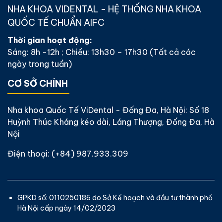
NHA KHOA VIDENTAL - HỆ THỐNG NHA KHOA
QUỐC TẾ CHUẨN AIFC
Thời gian hoạt động:
Sáng: 8h -12h ; Chiều: 13h30 – 17h30 (Tất cả các
ngày trong tuần)
CƠ SỞ CHÍNH
Nha khoa Quốc Tế ViDental - Đống Đa, Hà Nội: Số 18
Huỳnh Thúc Kháng kéo dài, Láng Thượng, Đống Đa, Hà
Nội
Điện thoại:
(+84) 987.933.309
GPKD số: 0110250186 do Sở Kế hoạch và đầu tư thành phố
Hà Nội cấp ngày 14/02/2023