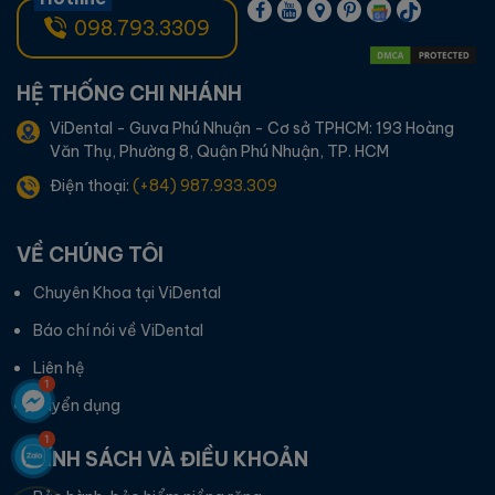
098.793.3309
HỆ THỐNG CHI NHÁNH
ViDental - Guva Phú Nhuận - Cơ sở TPHCM: 193 Hoàng
Văn Thụ, Phường 8, Quận Phú Nhuận, TP. HCM
Điện thoại:
(+84) 987.933.309
VỀ CHÚNG TÔI
Chuyên Khoa tại ViDental
Báo chí nói về ViDental
Liên hệ
Tuyển dụng
CHÍNH SÁCH VÀ ĐIỀU KHOẢN