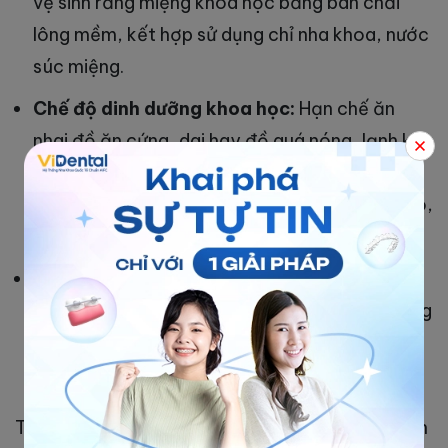
vệ sinh răng miệng khoa học bằng bàn chải
lông mềm, kết hợp sử dụng chỉ nha khoa, nước
súc miệng.
Chế độ dinh dưỡng khoa học:
Hạn chế ăn
nhai đồ ăn cứng, dai hay đồ quá nóng, lạnh khi
mới niềng hoặc thay khay niềng mới. Nên ăn
các loại thực phẩm mềm, dễ ăn như sữa, cháo,
súp,…
Tuân thủ chỉ dẫn sử dụng khay niềng của
bác sĩ nha khoa:
Tuân thủ về thời gian sử dụng
khay niềng, cách tháo lắp chính xác để tránh
cọ xát nướu gây đau nhức.
Tuy nhiên, nếu tình trạng đau nhức không thuyên