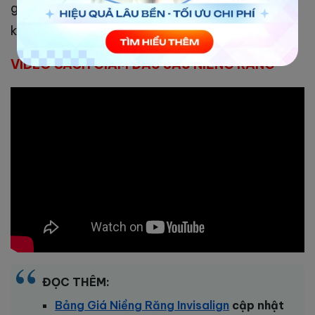
giảm sau thời gian dài, hãy liên hệ với bác sĩ nha
khoa để được thăm khám và điều trị kịp thời.
VIDEO CÁCH GIẢM ĐAU SAU NIỀNG RĂNG
ĐỌC THÊM:
Bảng Giá Niềng Răng Invisalign
cập nhật