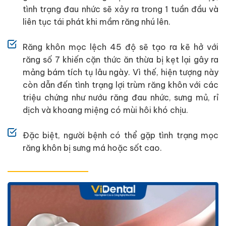
tình trạng đau nhức sẽ xảy ra trong 1 tuần đầu và
liên tục tái phát khi mầm răng nhú lên.
Răng khôn mọc lệch 45 độ sẽ tạo ra kẽ hở với
răng số 7 khiến cặn thức ăn thừa bị kẹt lại gây ra
mảng bám tích tụ lâu ngày. Vì thế, hiện tượng này
còn dẫn đến tình trạng lợi trùm răng khôn với các
triệu chứng như nướu răng đau nhức, sưng mủ, rỉ
dịch và khoang miệng có mùi hôi khó chịu.
Đặc biệt, người bệnh có thể gặp tình trạng mọc
răng khôn bị sưng má hoặc sốt cao.