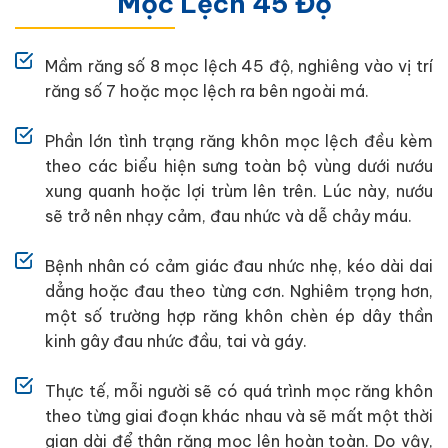
Mọc Lệch 45 Độ
Mầm răng số 8 mọc lệch 45 độ, nghiêng vào vị trí
răng số 7 hoặc mọc lệch ra bên ngoài má.
Phần lớn tình trạng răng khôn mọc lệch đều kèm
theo các biểu hiện sưng toàn bộ vùng dưới nướu
xung quanh hoặc lợi trùm lên trên. Lúc này, nướu
sẽ trở nên nhạy cảm, đau nhức và dễ chảy máu.
Bệnh nhân có cảm giác đau nhức nhẹ, kéo dài dai
dẳng hoặc đau theo từng cơn. Nghiêm trọng hơn,
một số trường hợp răng khôn chèn ép dây thần
kinh gây đau nhức đầu, tai và gáy.
Thực tế, mỗi người sẽ có quá trình mọc răng khôn
theo từng giai đoạn khác nhau và sẽ mất một thời
gian dài để thân răng mọc lên hoàn toàn. Do vậy,