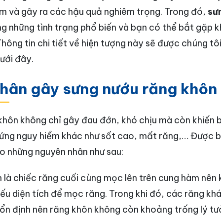
 và gây ra các hậu quả nghiêm trọng. Trong đó,
sư
g những tình trạng phổ biến và bạn có thể bắt gặp k
Thông tin chi tiết về hiện tượng này sẽ được chúng tô
dưới đây.
hân gây sưng nướu răng khôn
khôn không chỉ gây đau đớn, khó chịu mà còn khiến 
hứng nguy hiểm khác như sốt cao, mất răng,… Được b
do những nguyên nhân như sau:
 là chiếc răng cuối cùng mọc lên trên cung hàm nên 
hiếu diện tích để mọc răng. Trong khi đó, các răng kh
í ổn định nên răng khôn không còn khoảng trống lý tư