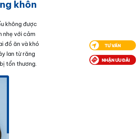
ăng khôn
nếu không được
ện nhẹ với cảm
ai đồ ăn và khó
ây lan từ răng
bị tổn thương.