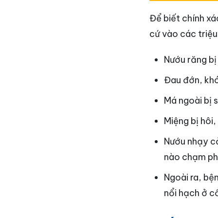
Để biết chính x
cứ vào các triệu
Nướu răng bị
Đau đớn, khó
Má ngoài bị 
Miệng bị hôi,
Nướu nhạy cả
nào chạm ph
Ngoài ra, bệ
nổi hạch ở c