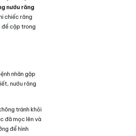
ng nướu răng
hi chiếc răng
i đề cập trong
bệnh nhân gặp
iết, nướu răng
không tránh khỏi
ác đã mọc lên và
ởng để hình