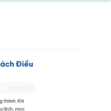
ách Điều
g thành. Khi
ệu lệch, mọc