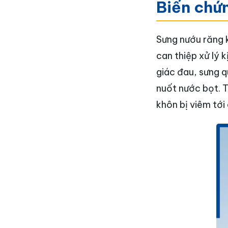
Biến chứ
Sưng nướu răng 
can thiệp xử lý 
giác đau, sưng q
nuốt nước bọt. T
khôn bị viêm tới