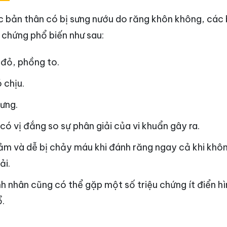
ác bản thân có bị sưng nướu do răng khôn không, các
 chứng phổ biến như sau:
 đỏ, phồng to.
 chịu.
sưng.
 có vị đắng so sự phân giải của vi khuẩn gây ra.
m và dễ bị chảy máu khi đánh răng ngay cả khi khô
ải.
nh nhân cũng có thể gặp một số triệu chứng ít điển hì
ổ.