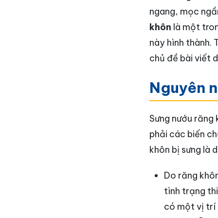
ngang, mọc ngầm
khôn
là một tron
này hình thành. 
chủ đề bài viết 
Nguyên n
Sưng nướu răng 
phải các biến c
khôn bị sưng là 
Do răng khôn
tình trạng t
có một vị tr