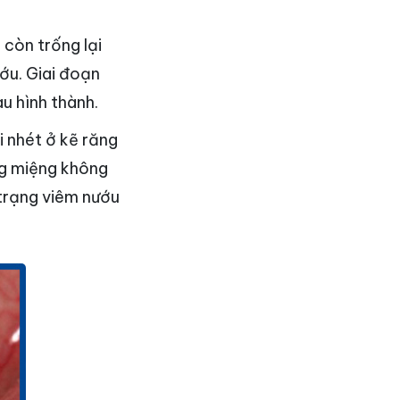
 còn trống lại
ớu. Giai đoạn
u hình thành.
i nhét ở kẽ răng
ăng miệng không
 trạng viêm nướu