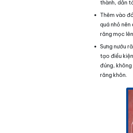
thành, dẫn t
Thêm vào đó, 
quá nhỏ nên 
răng mọc lên
Sưng nướu ră
tạo điều kiệ
đúng, không 
răng khôn.