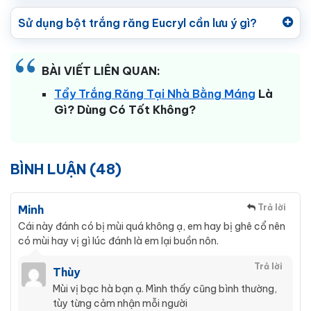
Sử dụng bột trắng răng Eucryl cần lưu ý gì?
BÀI VIẾT LIÊN QUAN:
Tẩy Trắng Răng Tại Nhà Bằng Máng
Là
Gì? Dùng Có Tốt Không?
BÌNH LUẬN (48)
Trả lời
Minh
Cái này đánh có bị mùi quá không ạ, em hay bị ghê cổ nên
có mùi hay vị gì lúc đánh là em lại buồn nôn.
Trả lời
Thùy
Mùi vị bạc hà bạn ạ. Mình thấy cũng bình thường,
tùy từng cảm nhận mỗi người