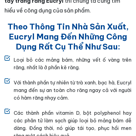
tẩy trắng răng Eucryl
thì chúng ta cùng tìm
hiểu về công dụng của sản phẩm.
Theo Thông Tin Nhà Sản Xuất,
Eucryl Mang Đến Những Công
Dụng Rất Cụ Thể Như Sau:
Loại bỏ các mảng bám, những vết ố vàng trên
răng, nhất là ở phần kẽ răng.
Với thành phần tự nhiên từ trà xanh, bạc hà, Eucryl
mang đến sự an toàn cho răng ngay cả với người
có hàm răng nhạy cảm.
Các thành phần vitamin D, bột polyphenol hay
các phân tử làm sạch giúp loại bỏ mảng bám dễ
dàng. Đồng thời, nó giúp tái tạo, phục hồi men
răng một cách hiệu quả.