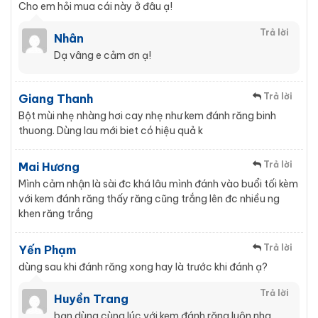
Cho em hỏi mua cái này ở đâu ạ!
Trả lời
Nhân
Dạ vâng e cảm ơn ạ!
Trả lời
Giang Thanh
Bột mùi nhẹ nhàng hơi cay nhẹ như kem đánh răng binh
thuong. Dùng lau mới biet có hiệu quả k
Trả lời
Mai Hương
Mình cảm nhận là sài đc khá lâu mình đánh vào buổi tối kèm
với kem đánh răng thấy răng cũng trắng lên đc nhiều ng
khen răng trắng
Trả lời
Yến Phạm
dùng sau khi đánh răng xong hay là trước khi đánh ạ?
Trả lời
Huyền Trang
bạn dùng cùng lúc với kem đánh răng luôn nha