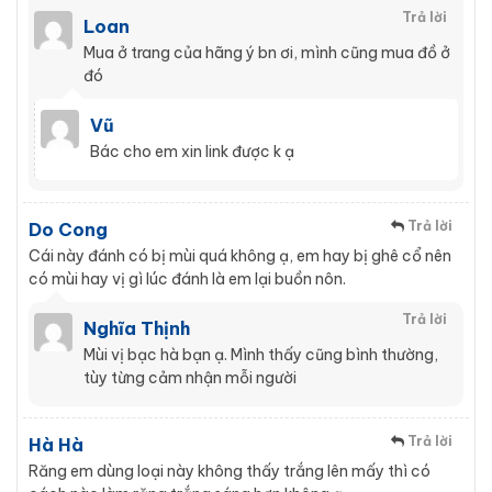
Trả lời
Loan
Mua ở trang của hãng ý bn ơi, mình cũng mua đồ ở
đó
Vũ
Bác cho em xin link được k ạ
Trả lời
Do Cong
Cái này đánh có bị mùi quá không ạ, em hay bị ghê cổ nên
có mùi hay vị gì lúc đánh là em lại buồn nôn.
Trả lời
Nghĩa Thịnh
Mùi vị bạc hà bạn ạ. Mình thấy cũng bình thường,
tùy từng cảm nhận mỗi người
Trả lời
Hà Hà
Răng em dùng loại này không thấy trắng lên mấy thì có