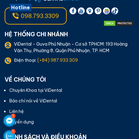
Hotline
098.793.3309
HỆ THỐNG CHI NHÁNH
ViDental - Guva Phú Nhuận - Cơ sở TPHCM: 193 Hoàng
Văn Thụ, Phường 8, Quận Phú Nhuận, TP. HCM
Điện thoại:
(+84) 987.933.309
VỀ CHÚNG TÔI
Chuyên Khoa tại ViDental
Báo chí nói về ViDental
Liên hệ
Tuyển dụng
CHÍNH SÁCH VÀ ĐIỀU KHOẢN