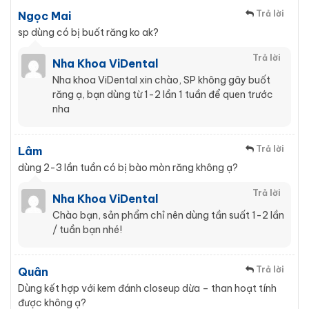
Trả lời
Ngọc Mai
sp dùng có bị buốt răng ko ak?
Trả lời
Nha Khoa ViDental
Nha khoa ViDental xin chào, SP không gây buốt
răng ạ, bạn dùng từ 1-2 lần 1 tuần để quen trước
nha
Trả lời
Lâm
dùng 2-3 lần tuần có bị bào mòn răng không ạ?
Trả lời
Nha Khoa ViDental
Chào bạn, sản phẩm chỉ nên dùng tần suất 1-2 lần
/ tuần bạn nhé!
Trả lời
Quân
Dùng kết hợp với kem đánh closeup dừa – than hoạt tính
được không ạ?