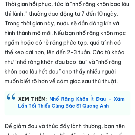
Thời gian hồi phục, tức là “nhổ răng khôn bao lâu
thì lành,” thường dao động từ 7 đến 10 ngày.
Trong thời gian này, nướu sẽ dần đóng kín và
hình thành mô mới. Nếu bạn nhổ răng khôn mọc
ngầm hoặc có rễ răng phức tạp, quá trình có
thể kéo dài hơn, lên đến 2-3 tuần. Các từ khóa
như “nhổ răng khôn đau bao lâu” và “nhổ răng
khôn bao lâu hết đau” cho thấy nhiều người
muốn biết rõ hơn về cảm giác sau thủ thuật.
XEM THÊM:
Nhổ Răng Khôn Ít Đau – Xâm
Lấn Tối Thiểu Cùng Bác Sĩ Quang Anh
Để giảm đau và thúc đẩy lành thương, bạn nên