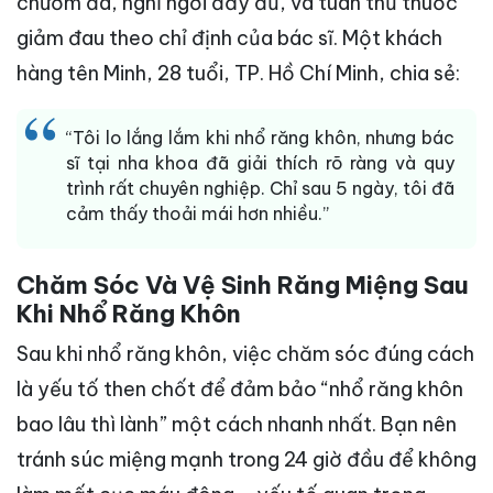
chườm đá, nghỉ ngơi đầy đủ, và tuân thủ thuốc
giảm đau theo chỉ định của bác sĩ. Một khách
hàng tên Minh, 28 tuổi, TP. Hồ Chí Minh, chia sẻ:
“Tôi lo lắng lắm khi nhổ răng khôn, nhưng bác
sĩ tại nha khoa đã giải thích rõ ràng và quy
trình rất chuyên nghiệp. Chỉ sau 5 ngày, tôi đã
cảm thấy thoải mái hơn nhiều.”
Chăm Sóc Và Vệ Sinh Răng Miệng Sau
Khi Nhổ Răng Khôn
Sau khi nhổ răng khôn, việc chăm sóc đúng cách
là yếu tố then chốt để đảm bảo “nhổ răng khôn
bao lâu thì lành” một cách nhanh nhất. Bạn nên
tránh súc miệng mạnh trong 24 giờ đầu để không