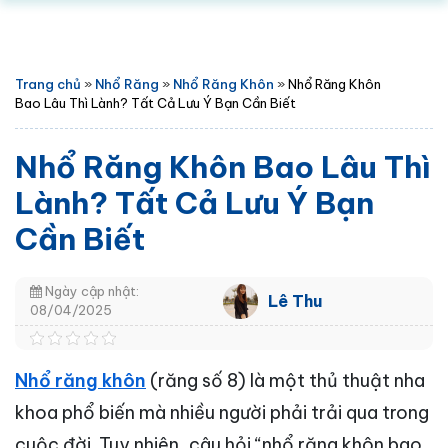
Trang chủ
»
Nhổ Răng
»
Nhổ Răng Khôn
»
Nhổ Răng Khôn
Bao Lâu Thì Lành? Tất Cả Lưu Ý Bạn Cần Biết
Nhổ Răng Khôn Bao Lâu Thì
Lành? Tất Cả Lưu Ý Bạn
Cần Biết
Ngày cập nhật:
Lê Thu
08/04/2025
Nhổ răng khôn
(răng số 8) là một thủ thuật nha
khoa phổ biến mà nhiều người phải trải qua trong
cuộc đời. Tuy nhiên, câu hỏi “nhổ răng khôn bao